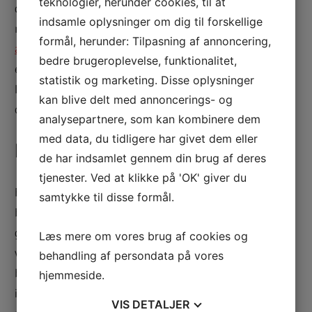
teknologier, herunder cookies, til at
dermed også ende i diverse fødekæder og blive optaget i
indsamle oplysninger om dig til forskellige
menneskekroppen herigennem. Derfor er en
formål, herunder: Tilpasning af annoncering,
asbestsanering
vigtig for at passe på miljøet og vores
bedre brugeroplevelse, funktionalitet,
egne kroppe. Du kan finde et godt tilbud på sanering via
statistik og marketing. Disse oplysninger
linket. Firmaet er professionelt med mange års erfaring
kan blive delt med annoncerings- og
og kan derfor udføre flere totalløsninger til gode priser.
analysepartnere, som kan kombinere dem
med data, du tidligere har givet dem eller
Brandlukninger af huller
de har indsamlet gennem din brug af deres
tjenester. Ved at klikke på 'OK' giver du
For at mindske brandfare, skal man udføre
samtykke til disse formål.
brandlukninger omkring huller på rør. Det er både
gældende ved kabler og installationer af
Læs mere om vores brug af cookies og
ventilationssystemer og lignende. Med en
behandling af persondata på vores
brandforebyggelse kan man både passe på bygningen og
hjemmeside.
ikke mindst de menneskeliv, der befinder sig i den. Læs
VIS
DETALJER