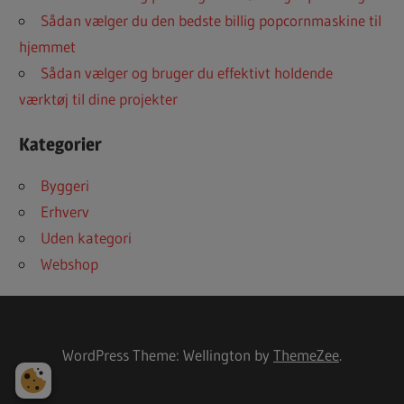
Sådan vælger du den bedste billig popcornmaskine til
hjemmet
Sådan vælger og bruger du effektivt holdende
værktøj til dine projekter
Kategorier
Byggeri
Erhverv
Uden kategori
Webshop
WordPress Theme: Wellington by
ThemeZee
.